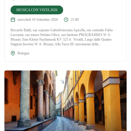
MUSICA CON VISTA 2026
mercoledì 16 Settembre 2026
21:00
Riccardo Baldi, sax soprano Gabrielvincenzo Apicella, sax contralto Fabio
Luccarini, sax tenore Stefano Olivo, sax baritono PROGRAMMA W. A.
Mozart, Eine Kleine Nachtmusik KV 525 A. Vivaldi, Largo dalle Quattro
Stagioni Inverno W. A. Mozart, Alla Turca III. movimento della...
Bologna