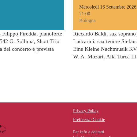
Mercoledì 16 Settembre 2026
21:00
Bologna
 Filippo Piredda, pianoforte
Riccardo Baldi, sax soprano 
2 G. Sollima, Short Trio
Luccarini, sax tenore Ste
 del concerto è prevista
Eine Kleine Nachtmusik KV 5
W. A. Mozart, Alla Turca III
Privacy Policy
Preferenze Cookie
Per info e contatti