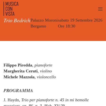
Trio Bedrich
Palazzo Moroni
sabato 19 Settembre 2026
Bergamo
Ore 18:30
Filippo Piredda
,
pianoforte
Margherita Ceruti
,
violino
Michele Mazzola
,
violoncello
PROGRAMMA
J. Haydn,
Trio per pianoforte n. 45 in mi bemolle
maggiore, op. 86, n. 3, Hob. XV:29