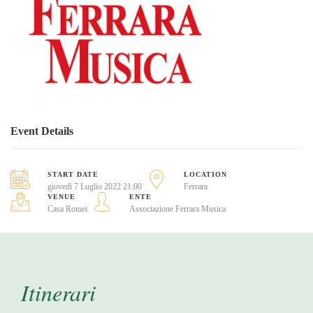
Event Details
START DATE
LOCATION
giovedì 7 Luglio 2022 21:00
Ferrara
VENUE
ENTE
Casa Romei
Associazione Ferrara Musica
Itinerari