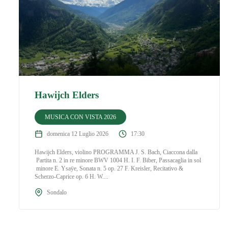
Hawijch Elders
MUSICA CON VISTA 2026
domenica 12 Luglio 2026
17:30
Hawijch Elders, violino PROGRAMMA J. S. Bach, Ciaccona dalla
Partita n. 2 in re minore BWV 1004 H. I. F. Biber, Passacaglia in sol
minore E. Ysaÿe, Sonata n. 5 op. 27 F. Kreisler, Recitativo &
Scherzo-Caprice op. 6 H. W....
Sondalo