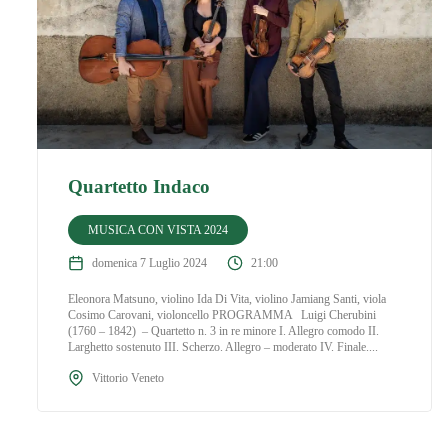
Quartetto Indaco
MUSICA CON VISTA 2024
domenica 7 Luglio 2024
21:00
Eleonora Matsuno, violino Ida Di Vita, violino Jamiang Santi, viola
Cosimo Carovani, violoncello PROGRAMMA Luigi Cherubini
(1760 – 1842) – Quartetto n. 3 in re minore I. Allegro comodo II.
Larghetto sostenuto III. Scherzo. Allegro – moderato IV. Finale....
Vittorio Veneto