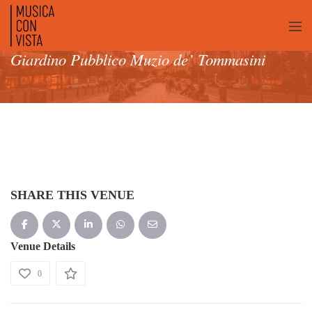
Giardino Pubblico Muzio de’ Tommasini
SHARE THIS VENUE
Venue Details
0