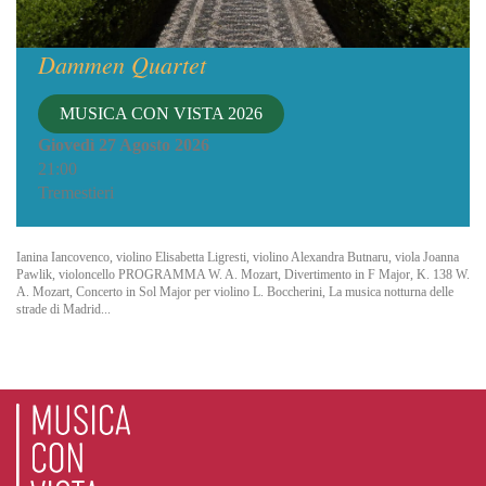
Dammen Quartet
MUSICA CON VISTA 2026
Giovedì 27 Agosto 2026
21:00
Tremestieri
Ianina Iancovenco, violino Elisabetta Ligresti, violino Alexandra Butnaru, viola Joanna
Pawlik, violoncello PROGRAMMA W. A. Mozart, Divertimento in F Major, K. 138 W.
A. Mozart, Concerto in Sol Major per violino L. Boccherini, La musica notturna delle
strade di Madrid...