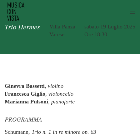
Trio Hermes
Villa Panza
sabato 19 Luglio 2025
Varese
Ore 18:30
Ginevra Bassetti
,
violino
Francesca Giglio
,
violoncello
Marianna Pulsoni
,
pianoforte
PROGRAMMA
Schumann,
Trio n. 1 in re minore op. 63