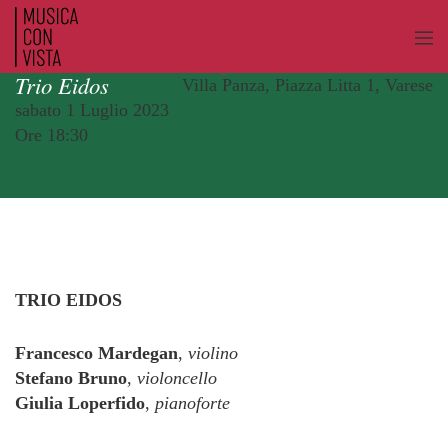
Trio Eidos
Villa Panza, Piazza Litta 1, Varese
sabato 1 Luglio 2023
Ore 18:30
TRIO EIDOS
Francesco Mardegan
,
violino
Stefano Bruno
,
violoncello
Giulia Loperfido
,
pianoforte