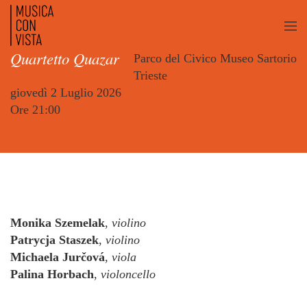
Quartetto Quazar
Parco del Civico Museo Sartorio
Trieste
giovedì 2 Luglio 2026
Ore 21:00
Monika Szemelak
,
violino
Patrycja Staszek
,
violino
Michaela Jurčová
,
viola
Palina Horbach
,
violoncello