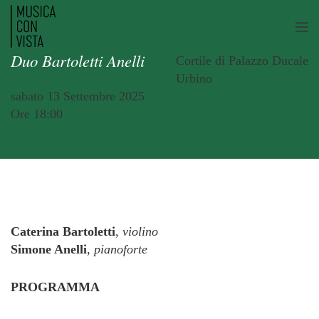
Duo Bartoletti Anelli
Cortile di Palazzo Ducale
Urbino
sabato 13 Settembre 2025
Ore 18:00
Caterina Bartoletti
,
violino
Simone Anelli
,
pianoforte
PROGRAMMA